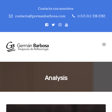
Contacta con nosotros
contacto@germanbarbosa.com
(+57) 311 238 3282
Analysis