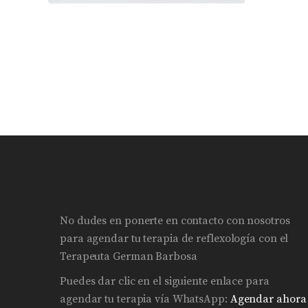
No dudes en ponerte en contacto con nosotros
para agendar tu terapia de reflexología con el
Terapeuta German Barbosa
Puedes dar clic en el siguiente enlace para
agendar tu terapia vía WhatsApp:
Agendar ahora