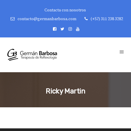
Contacta con nosotros
contacto@germanbarbosa.com
(+57) 311 238 3282
Ricky Martin