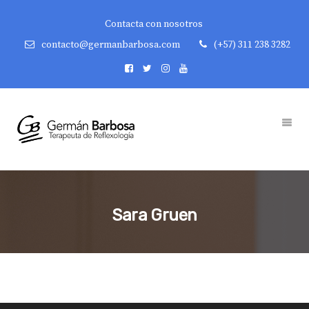
Contacta con nosotros
contacto@germanbarbosa.com
(+57) 311 238 3282
Sara Gruen