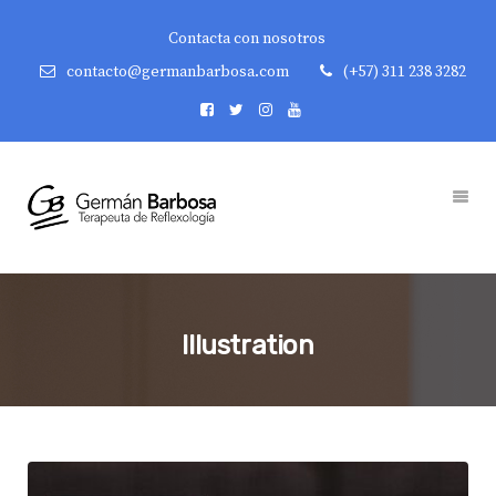
Contacta con nosotros
contacto@germanbarbosa.com
(+57) 311 238 3282
Illustration