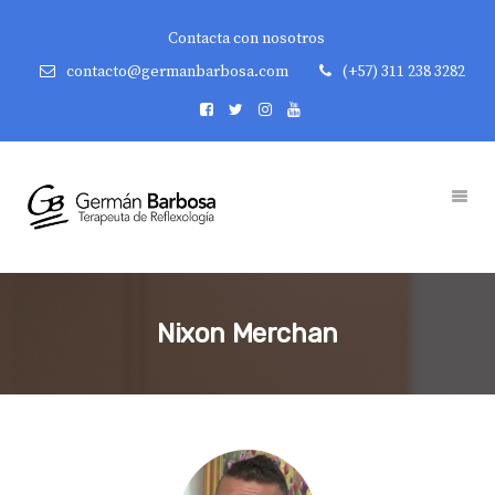
Contacta con nosotros
contacto@germanbarbosa.com
(+57) 311 238 3282
Nixon Merchan