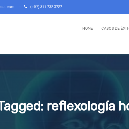
osa.com
(+57) 311 238 3282
HOME
CASOS DE ÉXIT
Tagged: reflexología ho