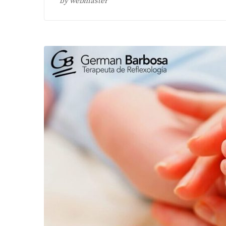
by
webmaster