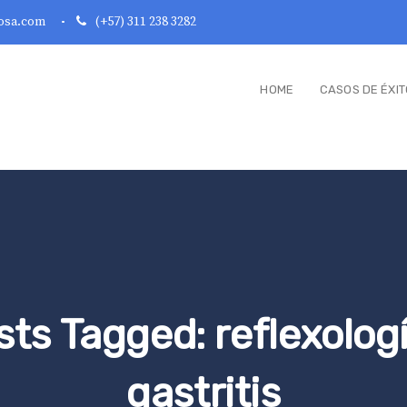
osa.com
(+57) 311 238 3282
HOME
CASOS DE ÉXIT
sts Tagged: reflexologí
gastritis