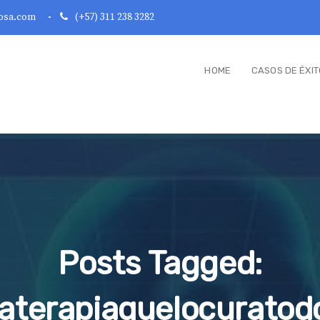
osa.com
(+57) 311 238 3282
HOME
CASOS DE ÉXIT
Posts Tagged:
laterapiaquelocuratod